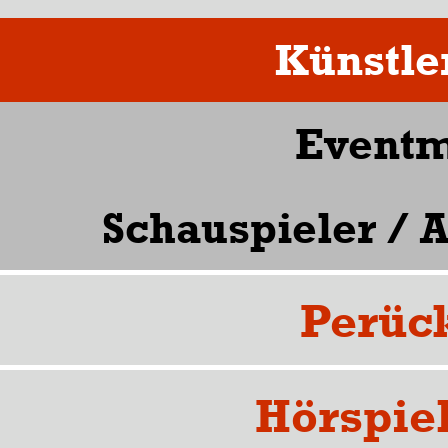
Künstle
Event
Schauspieler / 
Perüc
Hörspie