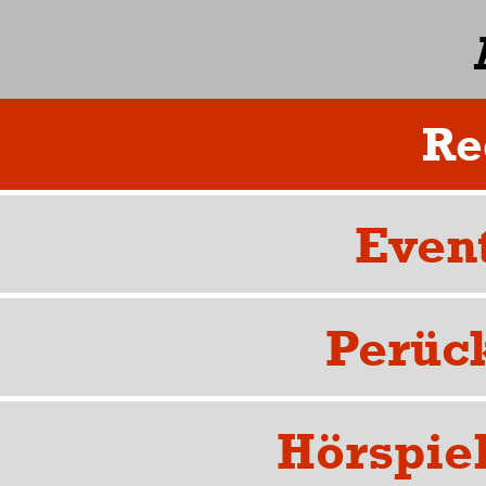
Re
Even
Perüc
Hörspie